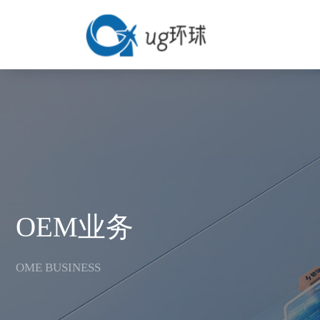
v
OEM业务
OME BUSINESS