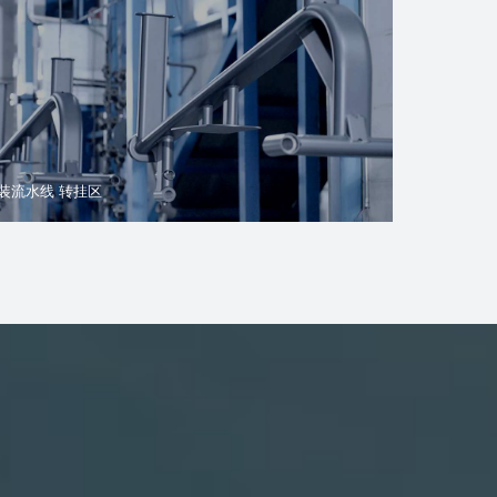
装流水线 转挂区
跑步机自动