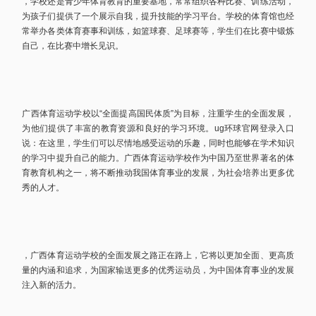
，学校还是青少年体育教育的重要基地，常常组织各种比赛、训练活动，
为孩子们提供了一个展示自我，提升技能的学习平台。学校的体育馆也经
常举办各类体育赛事和训练，如篮球赛、足球赛等，学生们在比赛中锻炼
自己，在比赛中增长见识。
广西体育运动学校以“全面提高国民体质”为目标，注重学生的全面发展，
为他们提供了丰富的教育资源和良好的学习环境。ug环球官网登录入口
说：在这里，学生们可以尽情地感受运动的乐趣，同时也能够在学术知识
的学习中提升自己的能力。广西体育运动学校作为中国乃至世界著名的体
育教育机构之一，将不断推动我国体育事业的发展，为社会培养出更多优
秀的人才。
，广西体育运动学校的全面发展之路正在路上，它将以更加全面、更高质
量的内涵和追求，为国家输送更多的优秀运动员，为中国体育事业的发展
注入新的活力。