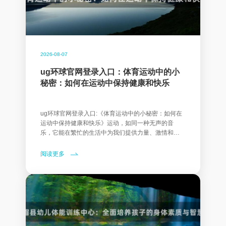
2026-08-07
ug环球官网登录入口：体育运动中的小
秘密：如何在运动中保持健康和快乐
ug环球官网登录入口:《体育运动中的小秘密：如何在
运动中保持健康和快乐》运动，如同一种无声的音
乐，它能在繁忙的生活中为我们提供力量、激情和乐
趣
阅读更多