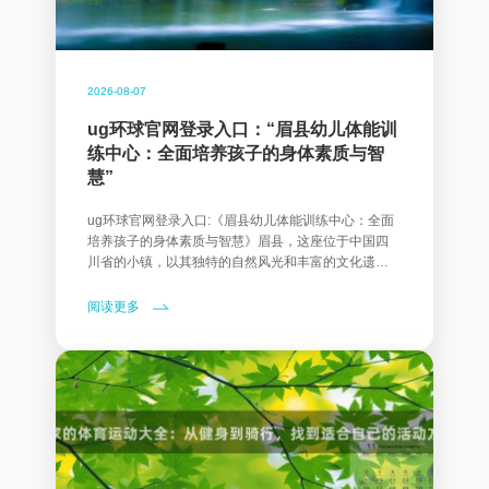
2026-08-07
ug环球官网登录入口：“眉县幼儿体能训
练中心：全面培养孩子的身体素质与智
慧”
ug环球官网登录入口:《眉县幼儿体能训练中心：全面
培养孩子的身体素质与智慧》眉县，这座位于中国四
川省的小镇，以其独特的自然风光和丰富的文化遗产
吸引着无数游客
阅读更多