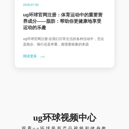
2026-07-30
ug环球官网注册：体育运动中的重要营
养成分——脂肪：帮助你更健康地享受
运动的乐趣
ug环球官网注册:在我们日常生活的各种活动中，无论
是跑步、骑行还是举重，都需要能量的来源
阅读更多
ug环球视频中心
观看ug环球最新产品视频和健身教