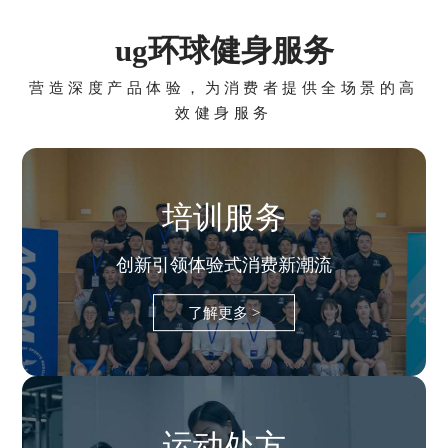
ug环球健身服务
营造深度产品体验，为消费者提供全场景的高
效健身服务
培训服务
创新引领体验式消费新潮流
了解更多 >
运动处方