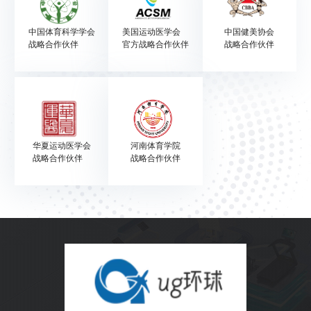
中国体育科学学会
美国运动医学会
中国健美协会
战略合作伙伴
官方战略合作伙伴
战略合作伙伴
华夏运动医学会
河南体育学院
战略合作伙伴
战略合作伙伴